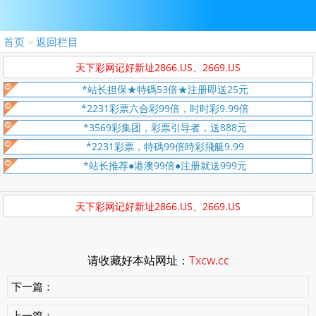
首页
返回栏目
>
天下彩网记好新址2866.US、2669.US
*站长担保★特碼53倍★注册即送25元
*2231彩票六合彩99倍，时时彩9.99倍
*3569彩集团，彩票引导者，送888元
*2231彩票，特碼99倍時彩飛艇9.99
*站长推荐●港澳99倍●注册就送999元
天下彩网记好新址2866.US、2669.US
请收藏好本站网址：
Txcw.cc
下一篇：
上一篇：