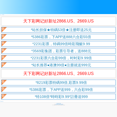
首页
>
刷新资料
天下彩网记好新址2866.US、2669.US
*站长担保★特碼53倍★注册即送25元
*5386彩票，下APP送888六合彩55倍
*2231彩票，特碼99倍時彩飛艇9.99
*3569彩集团，彩票引导者，送888元
*2231彩票六合彩99倍，时时彩9.99倍
*站长推荐●港澳99倍●注册就送999元
天下彩网记好新址2866.US、2669.US
*8219彩票特碼99倍,彩票9.99倍
*5386彩票，下APP送999，六合彩99倍
*特108倍*時時彩9.99*註冊送999
返回网站首页
天下彩票
●
天下资料
本站
所有内容载自互联网仅供娱乐参考
帶"*"為廣告或外鏈,本站不對其內容及經營等行為負責